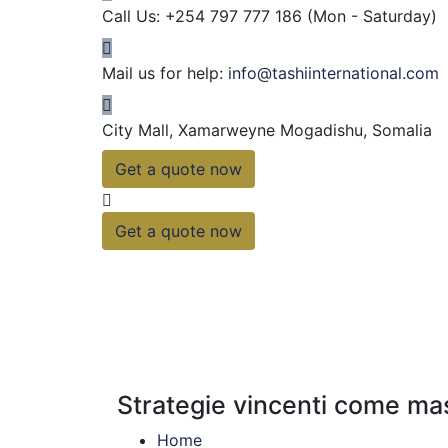
Call Us: +254 797 777 186
(Mon - Saturday)
Mail us for help:
info@tashiinternational.com
City Mall, Xamarweyne
Mogadishu, Somalia
Get a quote now
Get a quote now
Strategie vincenti come mass
Home