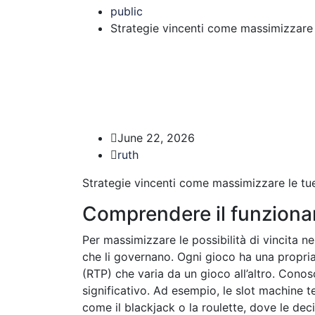
public
Strategie vincenti come massimizzare l
June 22, 2026
ruth
Strategie vincenti come massimizzare le tue
Comprendere il funziona
Per massimizzare le possibilità di vincita
che li governano. Ogni gioco ha una propria
(RTP) che varia da un gioco all’altro. Conos
significativo. Ad esempio, le slot machine 
come il blackjack o la roulette, dove le deci