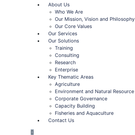
About Us
Who We Are
Our Mission, Vision and Philosophy
Our Core Values
Our Services
Our Solutions
Training
Consulting
Research
Enterprise
Key Thematic Areas
Agriculture
Environment and Natural Resourc
Corporate Governance
Capacity Building
Fisheries and Aquaculture
Contact Us