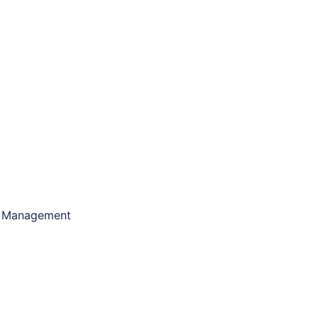
e Management