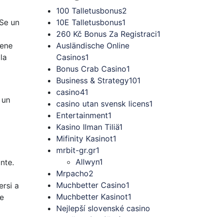
100 Talletusbonus
2
 Se un
10E Talletusbonus
1
260 Kč Bonus Za Registraci
1
bene
Ausländische Online
la
Casinos
1
Bonus Crab Casino
1
Business & Strategy
101
casino
41
 un
casino utan svensk licens
1
Entertainment
1
Kasino Ilman Tiliä
1
Mifinity Kasinot
1
mrbit-gr.gr
1
Allwyn
1
nte.
Mrpacho
2
Muchbetter Casino
1
ersi a
Muchbetter Kasinot
1
 e
Nejlepší slovenské casino