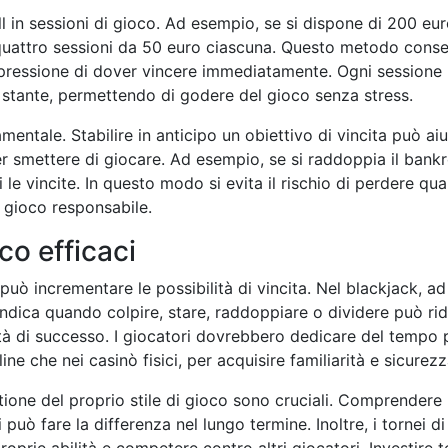
ll in sessioni di gioco. Ad esempio, se si dispone di 200 eu
in quattro sessioni da 50 euro ciascuna. Questo metodo conse
a pressione di dover vincere immediatamente. Ogni sessione
 stante, permettendo di godere del gioco senza stress.
mentale. Stabilire in anticipo un obiettivo di vincita può ai
 smettere di giocare. Ad esempio, se si raddoppia il bankr
i le vincite. In questo modo si evita il rischio di perdere qu
 gioco responsabile.
oco efficaci
uò incrementare le possibilità di vincita. Nel blackjack, ad
indica quando colpire, stare, raddoppiare o dividere può ridu
ità di successo. I giocatori dovrebbero dedicare del tempo 
ine che nei casinò fisici, per acquisire familiarità e sicurezz
estione del proprio stile di gioco sono cruciali. Comprendere
uò fare la differenza nel lungo termine. Inoltre, i tornei d
roprie abilità e competere contro altri giocatori. Investire