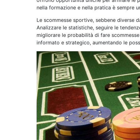
nella formazione e nella pratica è sempre un
Le scommesse sportive, sebbene diverse dai t
Analizzare le statistiche, seguire le tende
migliorare le probabilità di fare scommesse
informato e strategico, aumentando le possibi