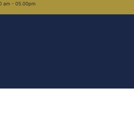
00 am - 05.00pm