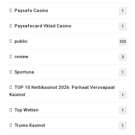
Paysafe Casino
1
Paysafecard Vklad Casino
1
public
333
review
3
Sportuna
1
TOP 10 Nettikasinot 2026: Parhaat Verovapaat
Kasinot
1
Top Wetten
1
Trumo Kasinot
1