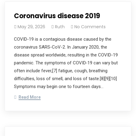
Coronavirus disease 2019
May 29, 2026
Ruth
No Comments
COVID-19 is a contagious disease caused by the
coronavirus SARS-CoV-2. In January 2020, the
disease spread worldwide, resulting in the COVID-19
pandemic. The symptoms of COVID‑19 can vary but
often include fever,[7] fatigue, cough, breathing
difficulties, loss of smell, and loss of taste.[8][9][10]
Symptoms may begin one to fourteen days…
Read More