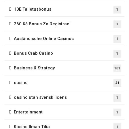
10E Talletusbonus
1
260 Kč Bonus Za Registraci
1
Ausländische Online Casinos
1
Bonus Crab Casino
1
Business & Strategy
101
casino
41
casino utan svensk licens
1
Entertainment
1
Kasino Ilman Tiliä
1