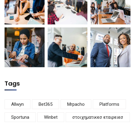
Tags
Allwyn
Bet365
Mrpacho
Platforms
Sportuna
Winbet
στοιχηματικεσ εταιρειεσ