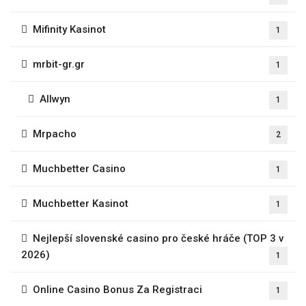
Mifinity Kasinot
1
mrbit-gr.gr
1
Allwyn
1
Mrpacho
2
Muchbetter Casino
1
Muchbetter Kasinot
1
Nejlepší slovenské casino pro české hráče (TOP 3 v
2026)
1
Online Casino Bonus Za Registraci
1