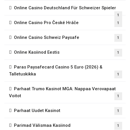
Online Casino Deutschland Für Schweizer Spieler
1
Online Casino Pro České Hráče
1
Online Casino Schweiz Paysafe
1
Online Kasiinod Eestis
1
Paras Paysafecard Casino 5 Euro (2026) &
Talletuskikka
1
Parhaat Trumo Kasinot MGA: Nappaa Verovapaat
Voitot
1
Parhaat Uudet Kasinot
1
Parimad Välismaa Kasiinod
1