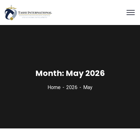
Month:
May 2026
Home
2026
May