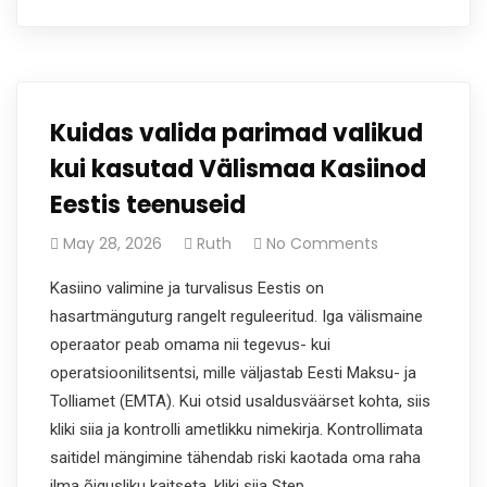
Kuidas valida parimad valikud
kui kasutad Välismaa Kasiinod
Eestis teenuseid
May 28, 2026
Ruth
No Comments
Kasiino valimine ja turvalisus Eestis on
hasartmänguturg rangelt reguleeritud. Iga välismaine
operaator peab omama nii tegevus- kui
operatsioonilitsentsi, mille väljastab Eesti Maksu- ja
Tolliamet (EMTA). Kui otsid usaldusväärset kohta, siis
kliki siia ja kontrolli ametlikku nimekirja. Kontrollimata
saitidel mängimine tähendab riski kaotada oma raha
ilma õigusliku kaitseta. kliki siia Step…