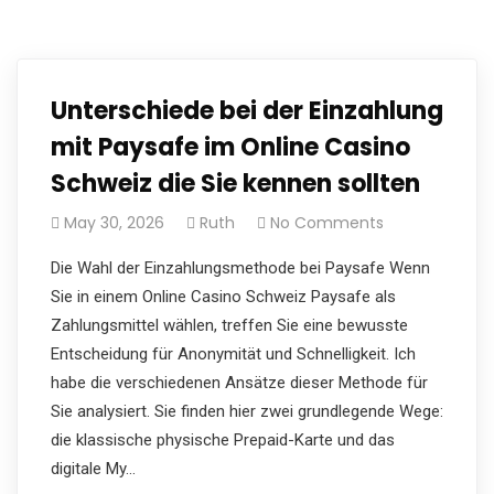
Unterschiede bei der Einzahlung
mit Paysafe im Online Casino
Schweiz die Sie kennen sollten
May 30, 2026
Ruth
No Comments
Die Wahl der Einzahlungsmethode bei Paysafe Wenn
Sie in einem Online Casino Schweiz Paysafe als
Zahlungsmittel wählen, treffen Sie eine bewusste
Entscheidung für Anonymität und Schnelligkeit. Ich
habe die verschiedenen Ansätze dieser Methode für
Sie analysiert. Sie finden hier zwei grundlegende Wege:
die klassische physische Prepaid-Karte und das
digitale My…