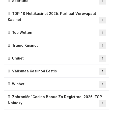
Sportuna
1
TOP 10 Nettikasinot 2026: Parhaat Verovapaat
Kasinot
1
Top Wetten
1
Trumo Kasinot
1
Unibet
1
Välismaa Kasiinod Eestis
1
Winbet
1
Zahraniční Casino Bonus Za Registraci 2026: TOP
Nabídky
1