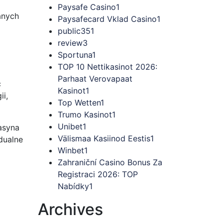
Paysafe Casino
1
anych
Paysafecard Vklad Casino
1
public
351
review
3
Sportuna
1
TOP 10 Nettikasinot 2026:
Parhaat Verovapaat
ć
Kasinot
1
ii,
Top Wetten
1
Trumo Kasinot
1
Unibet
1
asyna
Välismaa Kasiinod Eestis
1
dualne
Winbet
1
Zahraniční Casino Bonus Za
Registraci 2026: TOP
Nabídky
1
Archives