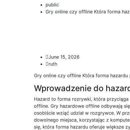
public
Gry online czy offline Która forma ha
June 15, 2026
ruth
Gry online czy offline Która forma hazardu
Wprowadzenie do hazardu 
Hazard to forma rozrywki, która przyciąga m
offline. Gry hazardowe offline odbywają si
osobiście wziąć udział w rozgrywce. W prz
dowolnego miejsca, korzystając z kompute
się, która forma hazardu oferuje większe z