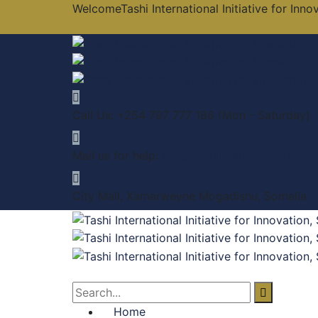
WelcomeTashi International Initiative
for Inno
Call Us: +254 797 777 186
(Mon - Saturday)
Mail us for help:
info@tashiinternational.com
City Mall, Xamarweyne
Mogadishu, Somalia
Home