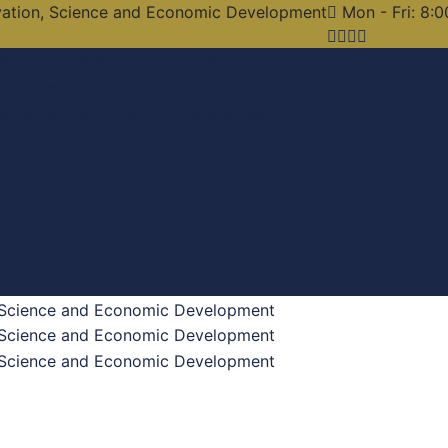
vation, Science and Economic Development
Mon - Fri: 8: