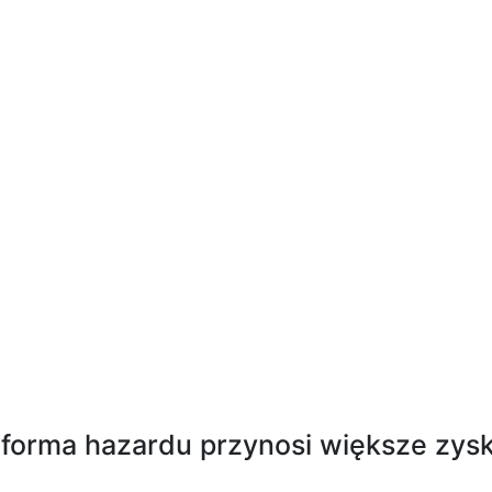
a forma hazardu przynosi większe zysk