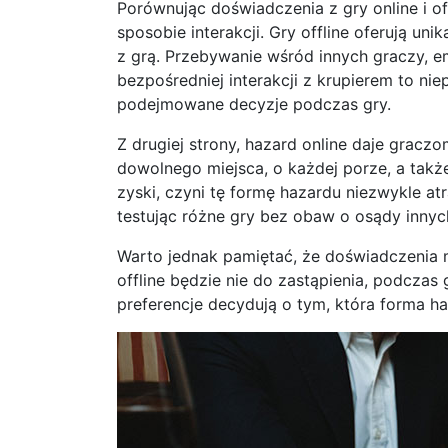
Porównując doświadczenia z gry online i o
sposobie interakcji. Gry offline oferują u
z grą. Przebywanie wśród innych graczy, 
bezpośredniej interakcji z krupierem to n
podejmowane decyzje podczas gry.
Z drugiej strony, hazard online daje grac
dowolnego miejsca, o każdej porze, a takż
zyski, czyni tę formę hazardu niezwykle at
testując różne gry bez obaw o osądy innyc
Warto jednak pamiętać, że doświadczenia 
offline będzie nie do zastąpienia, podczas
preferencje decydują o tym, która forma ha