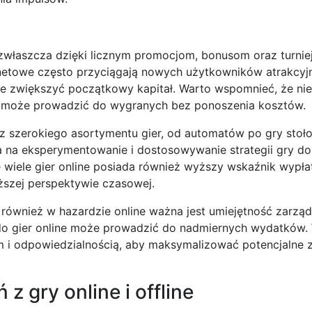
, zwłaszcza dzięki licznym promocjom, bonusom oraz turnie
ernetowe często przyciągają nowych użytkowników atrakcyj
ie zwiększyć początkowy kapitał. Warto wspomnieć, że nie
co może prowadzić do wygranych bez ponoszenia kosztów.
 z szerokiego asortymentu gier, od automatów po gry stoł
 na eksperymentowanie i dostosowywanie strategii gry do
 wiele gier online posiada również wyższy wskaźnik wypła
ższej perspektywie czasowej.
, również w hazardzie online ważna jest umiejętność zarzą
o gier online może prowadzić do nadmiernych wydatków.
 i odpowiedzialnością, aby maksymalizować potencjalne z
 gry online i offline