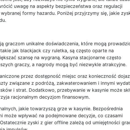
wrócić uwagę na aspekty bezpieczeństwa oraz regulacji
 wybranej formy hazardu. Poniżej przyjrzymy się, jakie zys
du.
rują graczom unikalne doświadczenia, które mogą prowadzi
akie jak blackjack czy ruletka, są często oparte na
większać szansę na wygraną. Kasyna stacjonarne często
lepszych graczy, a nagrody mogą być niezwykle atrakcyjne.
raniczone przez dostępność miejsc oraz konieczność dojaz
zty związane z podróżą, zakwaterowaniem i innymi wydat
ysków i strat. Dodatkowo, przebywanie w kasynie może skł
rzyja racjonalnym decyzjom finansowym.
lnych, jakie towarzyszą grze w kasynie. Bezpośrednia
rami może wpływać na podejmowane decyzje, co czasami
Ostatecznie zyski z gier offline zależą od umiejętności gra
nia impulsów.