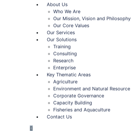
About Us
Who We Are
Our Mission, Vision and Philosophy
Our Core Values
Our Services
Our Solutions
Training
Consulting
Research
Enterprise
Key Thematic Areas
Agriculture
Environment and Natural Resourc
Corporate Governance
Capacity Building
Fisheries and Aquaculture
Contact Us