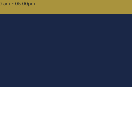
00 am - 05.00pm