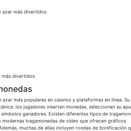
e azar más divertidos
r más divertidos
amonedas
 azar más populares en casinos y plataformas en línea. Su
ecánica: los jugadores insertan monedas, seleccionan su apu
n símbolos ganadores. Existen diferentes tipos de tragamo
las modernas tragamonedas de video que ofrecen gráficos
 Además, muchas de ellas incluyen rondas de bonificación 