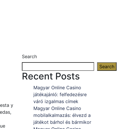
Search
Search
Recent Posts
Magyar Online Casino
játékajánló: felfedezésre
váró izgalmas címek
esta y
Magyar Online Casino
nedas,
mobilalkalmazás: élvezd a
játékot bárhol és bármikor
que
Magyar Online Casino