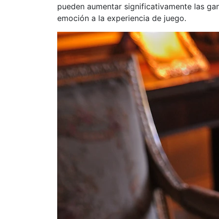
pueden aumentar significativamente las ga
emoción a la experiencia de juego.