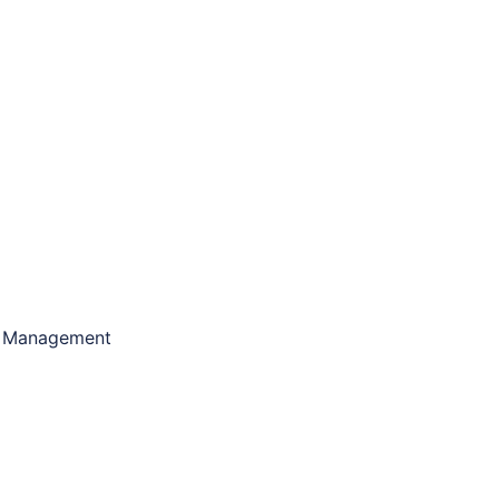
e Management