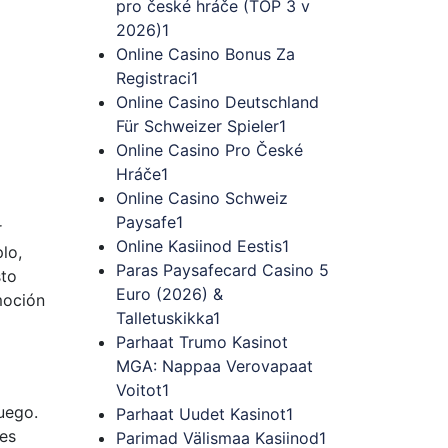
pro české hráče (TOP 3 v
2026)
1
Online Casino Bonus Za
Registraci
1
Online Casino Deutschland
Für Schweizer Spieler
1
Online Casino Pro České
Hráče
1
Online Casino Schweiz
Paysafe
1
r
Online Kasiinod Eestis
1
lo,
Paras Paysafecard Casino 5
sto
Euro (2026) &
moción
Talletuskikka
1
Parhaat Trumo Kasinot
MGA: Nappaa Verovapaat
Voitot
1
uego.
Parhaat Uudet Kasinot
1
res
Parimad Välismaa Kasiinod
1