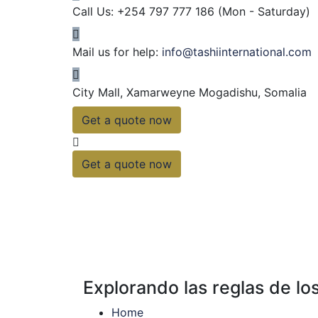
Call Us: +254 797 777 186
(Mon - Saturday)
Mail us for help:
info@tashiinternational.com
City Mall, Xamarweyne
Mogadishu, Somalia
Get a quote now
Get a quote now
Explorando las reglas de lo
Home