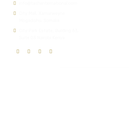
info@tashiinternational.com
City Mall, Xamarweyne
Mogadishu, Somalia
City Park Estate, Building 63,
Suite 03 Nairobi Kenya
Quick Links
Who We Are
Mission & Vision
Our Solutions
Our Services
Key Thematic Areas
Request a Quote