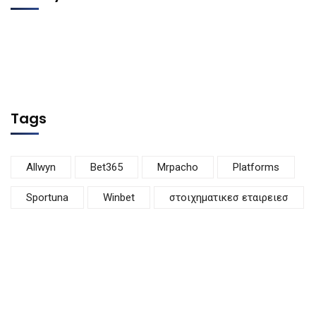
Tags
Allwyn
Bet365
Mrpacho
Platforms
Sportuna
Winbet
στοιχηματικεσ εταιρειεσ