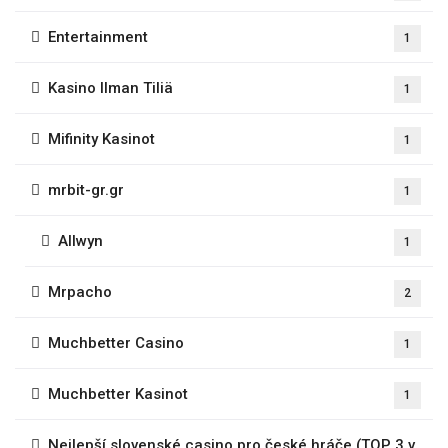
Entertainment
1
Kasino Ilman Tiliä
1
Mifinity Kasinot
1
mrbit-gr.gr
1
Allwyn
1
Mrpacho
2
Muchbetter Casino
1
Muchbetter Kasinot
1
Nejlepší slovenské casino pro české hráče (TOP 3 v