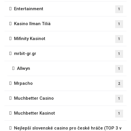
Entertainment
1
Kasino Ilman Tiliä
1
Mifinity Kasinot
1
mrbit-gr.gr
1
Allwyn
1
Mrpacho
2
Muchbetter Casino
1
Muchbetter Kasinot
1
Nejlepší slovenské casino pro české hráče (TOP 3 v