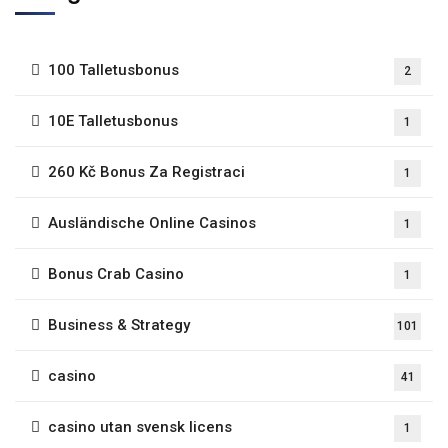
100 Talletusbonus
2
10E Talletusbonus
1
260 Kč Bonus Za Registraci
1
Ausländische Online Casinos
1
Bonus Crab Casino
1
Business & Strategy
101
casino
41
casino utan svensk licens
1