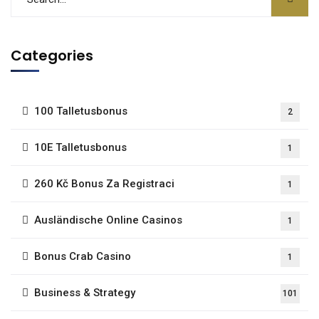
Categories
100 Talletusbonus
2
10E Talletusbonus
1
260 Kč Bonus Za Registraci
1
Ausländische Online Casinos
1
Bonus Crab Casino
1
Business & Strategy
101