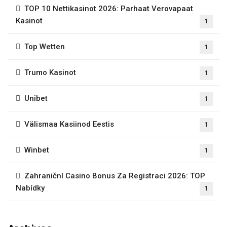
TOP 10 Nettikasinot 2026: Parhaat Verovapaat
Kasinot
1
Top Wetten
1
Trumo Kasinot
1
Unibet
1
Välismaa Kasiinod Eestis
1
Winbet
1
Zahraniční Casino Bonus Za Registraci 2026: TOP
Nabídky
1