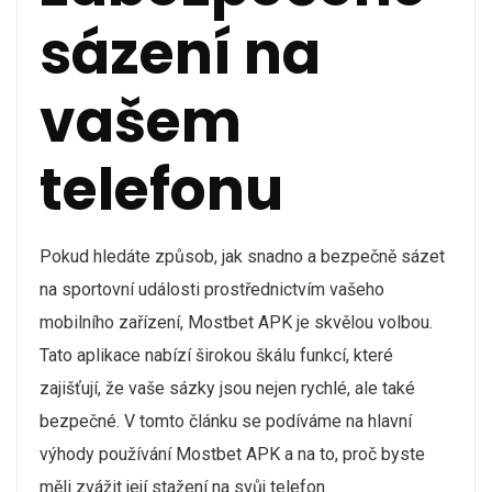
sázení na
vašem
telefonu
Pokud hledáte způsob, jak snadno a bezpečně sázet
na sportovní události prostřednictvím vašeho
mobilního zařízení, Mostbet APK je skvělou volbou.
Tato aplikace nabízí širokou škálu funkcí, které
zajišťují, že vaše sázky jsou nejen rychlé, ale také
bezpečné. V tomto článku se podíváme na hlavní
výhody používání Mostbet APK a na to, proč byste
měli zvážit její stažení na svůj telefon.