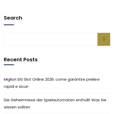
Search
Recent Posts
Migliori Siti Slot Online 2026: come garantire prelievi
rapidi e sicuri
Die Geheimnisse der Spielautomaten enthüllt Was Sie
wissen sollten