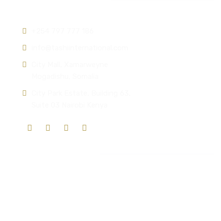
Contact info:
+254 797 777 186
info@tashiinternational.com
City Mall, Xamarweyne
Mogadishu, Somalia
City Park Estate, Building 63,
Suite 03 Nairobi Kenya
Quick Links
Who We Are
Mission & Vision
Our Solutions