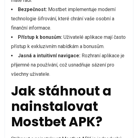
máte rádi.
Bezpečnost:
Mostbet implementuje moderní
technologie šifrování, které chrání vaše osobní a
finanční informace.
Přístup k bonusům:
Uživatelé aplikace mají často
přístup k exkluzivním nabídkám a bonusům.
Jasná a intuitivní navigace:
Rozhraní aplikace je
příjemné na používání, což usnadňuje sázení pro
všechny uživatele.
Jak stáhnout a
nainstalovat
Mostbet APK?