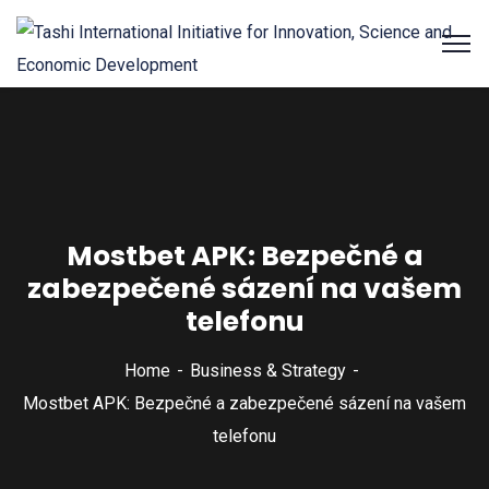
Mostbet APK: Bezpečné a
zabezpečené sázení na vašem
telefonu
Home
Business & Strategy
Mostbet APK: Bezpečné a zabezpečené sázení na vašem
telefonu