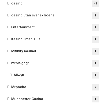
casino
41
casino utan svensk licens
1
Entertainment
1
Kasino Ilman Tiliä
1
Mifinity Kasinot
1
mrbit-gr.gr
1
Allwyn
1
Mrpacho
2
Muchbetter Casino
1