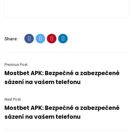
Share:
Previous Post
Mostbet APK: Bezpečné a zabezpečené
sázení na vašem telefonu
Next Post
Mostbet APK: Bezpečné a zabezpečené
sázení na vašem telefonu