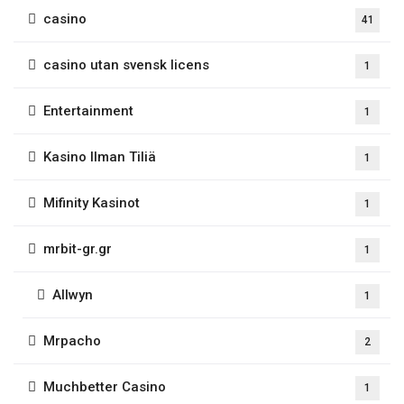
casino
41
casino utan svensk licens
1
Entertainment
1
Kasino Ilman Tiliä
1
Mifinity Kasinot
1
mrbit-gr.gr
1
Allwyn
1
Mrpacho
2
Muchbetter Casino
1