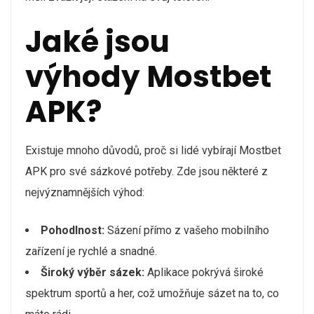
Jaké jsou
výhody Mostbet
APK?
Existuje mnoho důvodů, proč si lidé vybírají Mostbet
APK pro své sázkové potřeby. Zde jsou některé z
nejvýznamnějších výhod:
Pohodlnost:
Sázení přímo z vašeho mobilního
zařízení je rychlé a snadné.
Široký výběr sázek:
Aplikace pokrývá široké
spektrum sportů a her, což umožňuje sázet na to, co