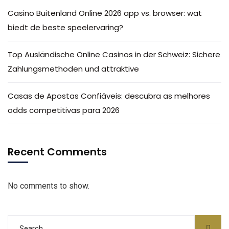
Casino Buitenland Online 2026 app vs. browser: wat
biedt de beste speelervaring?
Top Ausländische Online Casinos in der Schweiz: Sichere
Zahlungsmethoden und attraktive
Casas de Apostas Confiáveis: descubra as melhores
odds competitivas para 2026
Recent Comments
No comments to show.