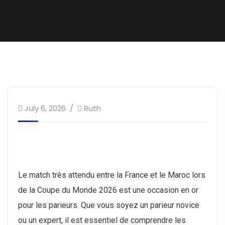
July 6, 2026
Ruth
Le match très attendu entre la France et le Maroc lors
de la Coupe du Monde 2026 est une occasion en or
pour les parieurs. Que vous soyez un parieur novice
ou un expert, il est essentiel de comprendre les