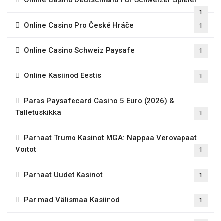
Online Casino Deutschland Für Schweizer Spieler
1
Online Casino Pro České Hráče
1
Online Casino Schweiz Paysafe
1
Online Kasiinod Eestis
1
Paras Paysafecard Casino 5 Euro (2026) &
Talletuskikka
1
Parhaat Trumo Kasinot MGA: Nappaa Verovapaat
Voitot
1
Parhaat Uudet Kasinot
1
Parimad Välismaa Kasiinod
1