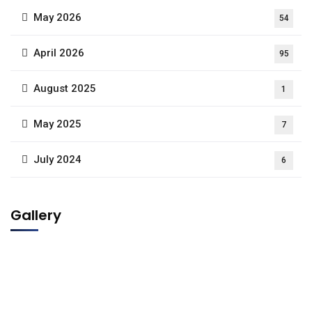
May 2026
54
April 2026
95
August 2025
1
May 2025
7
July 2024
6
Gallery