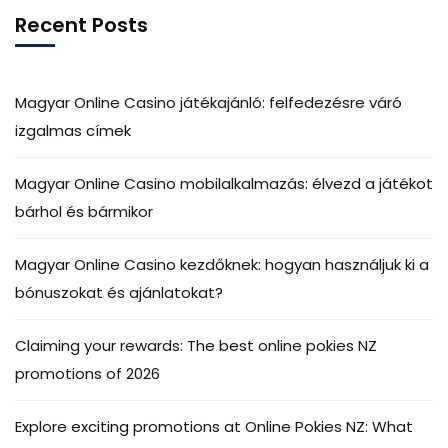
Recent Posts
Magyar Online Casino játékajánló: felfedezésre váró
izgalmas címek
Magyar Online Casino mobilalkalmazás: élvezd a játékot
bárhol és bármikor
Magyar Online Casino kezdőknek: hogyan használjuk ki a
bónuszokat és ajánlatokat?
Claiming your rewards: The best online pokies NZ
promotions of 2026
Explore exciting promotions at Online Pokies NZ: What