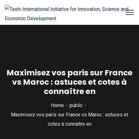
Maximisez vos paris sur France
vs Maroc : astuces et cotes à
connaître en
Home
public
Maximisez vos paris sur France vs Maroc : astuces et
cotes à connaître en