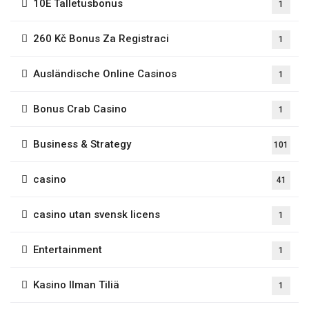
10E Talletusbonus
1
260 Kč Bonus Za Registraci
1
Ausländische Online Casinos
1
Bonus Crab Casino
1
Business & Strategy
101
casino
41
casino utan svensk licens
1
Entertainment
1
Kasino Ilman Tiliä
1