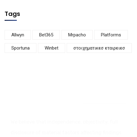
Tags
Allwyn
Bet365
Mrpacho
Platforms
Sportuna
Winbet
στοιχηματικεσ εταιρειεσ
Our Commitment
We believe that independence, objectivity, full
disclosure of material factors affecting findings