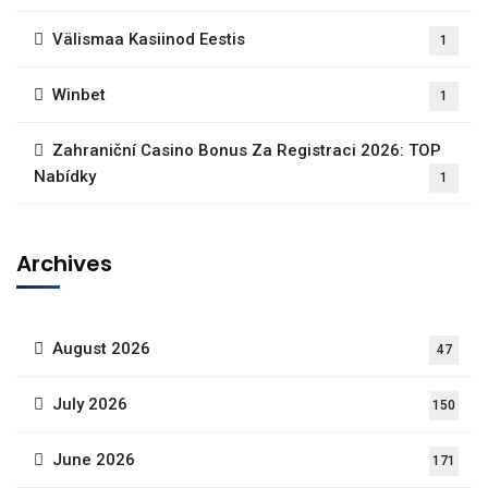
Välismaa Kasiinod Eestis
1
Winbet
1
Zahraniční Casino Bonus Za Registraci 2026: TOP
Nabídky
1
Archives
August 2026
47
July 2026
150
June 2026
171