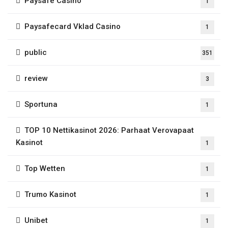
Paysafe Casino
1
Paysafecard Vklad Casino
1
public
351
review
3
Sportuna
1
TOP 10 Nettikasinot 2026: Parhaat Verovapaat
Kasinot
1
Top Wetten
1
Trumo Kasinot
1
Unibet
1