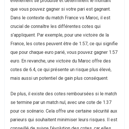
événement se produise et déterminent le montant
que vous pouvez gagner si votre pari est gagnant.
Dans le contexte du match France vs Maroc, il est
crucial de connaître les différentes cotes qui
s’appliquent. Par exemple, pour une victoire de la
France, les cotes peuvent être de 1.57, ce qui signifie
que pour chaque euro parié, vous pouvez gagner 1.57
euro. En revanche, une victoire du Maroc offre des
cotes de 6.4, ce qui présente un risque plus élevé,
mais aussi un potentiel de gain plus conséquent.
De plus, il existe des cotes remboursées si le match
se termine par un match nul, avec une cote de 1.37
pour ce scénario. Cela offre une certaine sécurité aux
parieurs qui souhaitent minimiser leurs risques. Il est
conseillé de suivre l’évolution des cotes, car elles