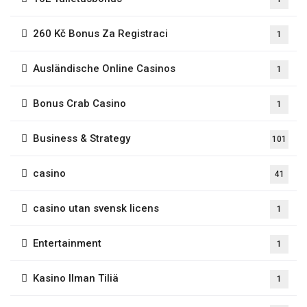
260 Kč Bonus Za Registraci
1
Ausländische Online Casinos
1
Bonus Crab Casino
1
Business & Strategy
101
casino
41
casino utan svensk licens
1
Entertainment
1
Kasino Ilman Tiliä
1