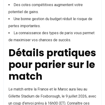
Des cotes compétitives augmentent votre
potentiel de gains.
Une bonne gestion du budget réduit le risque de
pertes importantes.
La connaissance des types de paris vous permet
de maximiser vos chances de succès.
Détails pratiques
pour parier sur le
match
Le match entre la France et le Maroc aura lieu au
Gillette Stadium de Foxborough, le 9 juillet 2026, avec
un coup d’envoi prévu à 16h00 (ET). Connaître ces