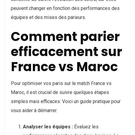
peuvent changer en fonction des performances des
équipes et des mises des parieurs.
Comment parier
efficacement sur
France vs Maroc
Pour optimiser vos paris sur le match France vs
Maroc, il est crucial de suivre quelques étapes
simples mais efficaces. Voici un guide pratique pour
vous aider à démarrer.
Analyser les équipes :
Évaluez les