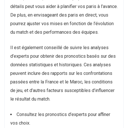
détails peut vous aider à planifier vos paris à l’avance.
De plus, en envisageant des paris en direct, vous
pourrez ajuster vos mises en fonction de l’évolution
du match et des performances des équipes.
Il est également conseillé de suivre les analyses
d’experts pour obtenir des pronostics basés sur des
données statistiques et historiques. Ces analyses
peuvent inclure des rapports sur les confrontations
passées entre la France et le Maroc, les conditions
de jeu, et d’autres facteurs susceptibles d’influencer
le résultat du match.
Consultez les pronostics d’experts pour affiner
vos choix.