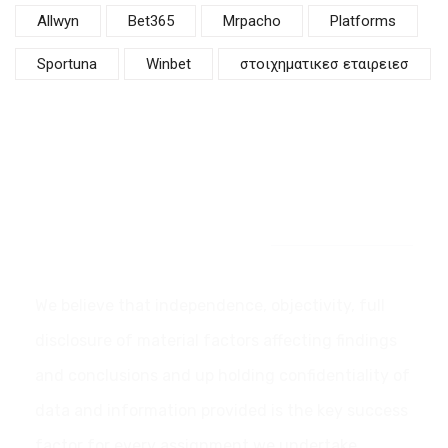
Allwyn
Bet365
Mrpacho
Platforms
Sportuna
Winbet
στοιχηματικεσ εταιρειεσ
Our Commitment
We believe that independence, objectivity, full
disclosure of material factors affecting findings
and conclusions and up holding confidentiality of
data and information provided is the key success
factor for every assignment we undertake.