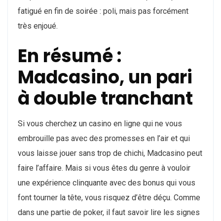
fatigué en fin de soirée : poli, mais pas forcément
très enjoué.
En résumé :
Madcasino, un pari
à double tranchant
Si vous cherchez un casino en ligne qui ne vous
embrouille pas avec des promesses en l’air et qui
vous laisse jouer sans trop de chichi, Madcasino peut
faire l’affaire. Mais si vous êtes du genre à vouloir
une expérience clinquante avec des bonus qui vous
font tourner la tête, vous risquez d’être déçu. Comme
dans une partie de poker, il faut savoir lire les signes