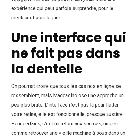
expérience qui peut parfois surprendre, pour le
meilleur et pour le pire.
Une interface qui
ne fait pas dans
la dentelle
On pourrait croire que tous les casinos en ligne se
ressemblent, mais Madcasino ose une approche un
peu plus brute. L’interface n’est pas là pour flatter
votre rétine, elle est fonctionnelle, presque austère.
Pour certains, c’est un retour aux sources, un peu
comme retrouver une vieille machine à sous dans un