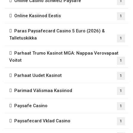
Online Casino Schweiz Paysafe
1
Online Kasiinod Eestis
1
Paras Paysafecard Casino 5 Euro (2026) &
Talletuskikka
1
Parhaat Trumo Kasinot MGA: Nappaa Verovapaat
Voitot
1
Parhaat Uudet Kasinot
1
Parimad Välismaa Kasiinod
1
Paysafe Casino
1
Paysafecard Vklad Casino
1