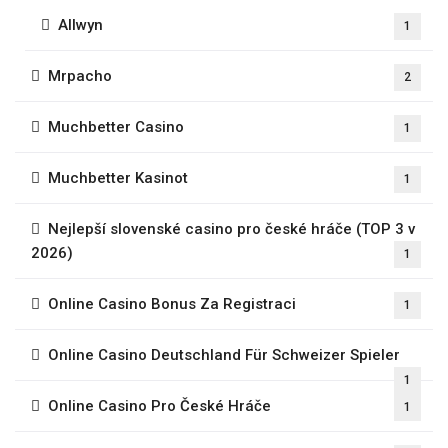
Allwyn
1
Mrpacho
2
Muchbetter Casino
1
Muchbetter Kasinot
1
Nejlepší slovenské casino pro české hráče (TOP 3 v
2026)
1
Online Casino Bonus Za Registraci
1
Online Casino Deutschland Für Schweizer Spieler
1
Online Casino Pro České Hráče
1