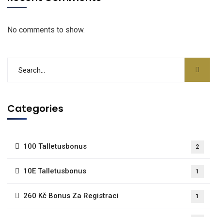
No comments to show.
Categories
100 Talletusbonus
2
10E Talletusbonus
1
260 Kč Bonus Za Registraci
1