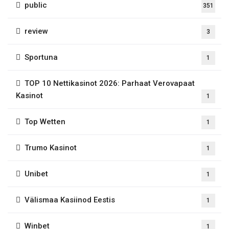
public
351
review
3
Sportuna
1
TOP 10 Nettikasinot 2026: Parhaat Verovapaat
Kasinot
1
Top Wetten
1
Trumo Kasinot
1
Unibet
1
Välismaa Kasiinod Eestis
1
Winbet
1