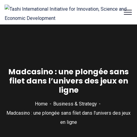
Madcasino : une plongée sans
filet dans l’univers des jeux en
ligne
Home
Business & Strategy
Madcasino : une plongée sans filet dans l’univers des jeux
en ligne