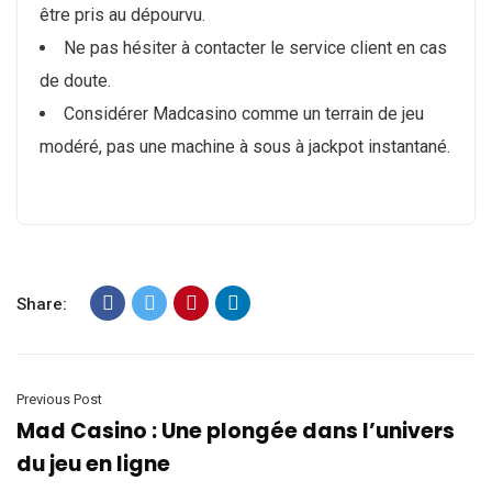
être pris au dépourvu.
Ne pas hésiter à contacter le service client en cas
de doute.
Considérer Madcasino comme un terrain de jeu
modéré, pas une machine à sous à jackpot instantané.
Share:
Previous Post
Mad Casino : Une plongée dans l’univers
du jeu en ligne