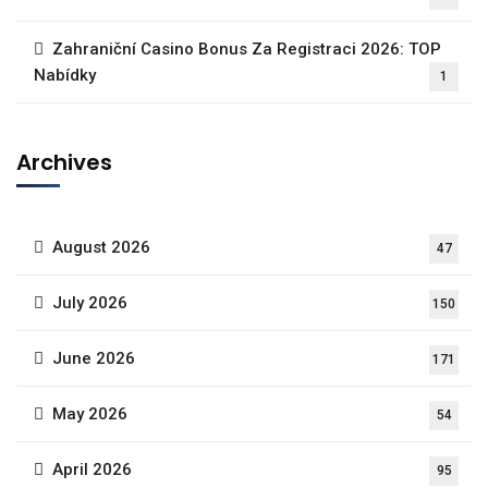
Zahraniční Casino Bonus Za Registraci 2026: TOP
Nabídky
1
Archives
August 2026
47
July 2026
150
June 2026
171
May 2026
54
April 2026
95