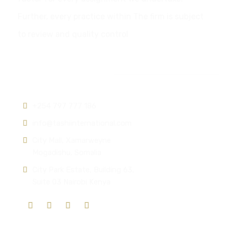
Further, every practice within The firm is subject
to review and quality control
Contact info:
+254 797 777 186
info@tashiinternational.com
City Mall, Xamarweyne
Mogadishu, Somalia
City Park Estate, Building 63,
Suite 03 Nairobi Kenya