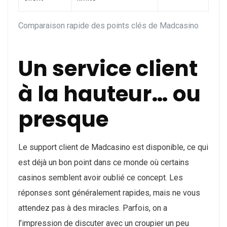
Comparaison rapide des points clés de Madcasino
Un service client
à la hauteur… ou
presque
Le support client de Madcasino est disponible, ce qui
est déjà un bon point dans ce monde où certains
casinos semblent avoir oublié ce concept. Les
réponses sont généralement rapides, mais ne vous
attendez pas à des miracles. Parfois, on a
l’impression de discuter avec un croupier un peu