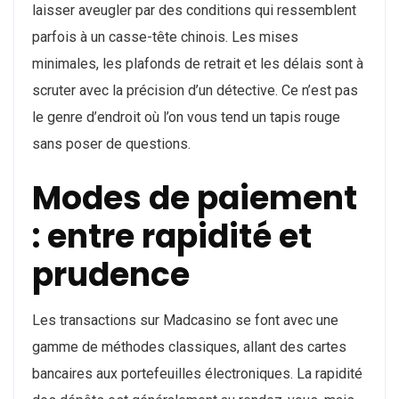
laisser aveugler par des conditions qui ressemblent
parfois à un casse-tête chinois. Les mises
minimales, les plafonds de retrait et les délais sont à
scruter avec la précision d’un détective. Ce n’est pas
le genre d’endroit où l’on vous tend un tapis rouge
sans poser de questions.
Modes de paiement
: entre rapidité et
prudence
Les transactions sur Madcasino se font avec une
gamme de méthodes classiques, allant des cartes
bancaires aux portefeuilles électroniques. La rapidité