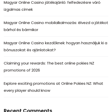
Magyar Online Casino játékajánló: felfedezésre váró
izgalmas címek
Magyar Online Casino mobilalkalmazás: élvezd a játékot
bárhol és bármikor
Magyar Online Casino kezdőknek: hogyan használjuk ki a
bónuszokat és ajánlatokat?
Claiming your rewards: The best online pokies NZ
promotions of 2026
Explore exciting promotions at Online Pokies NZ: What
every player should know
Recent Comments