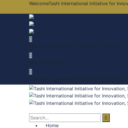
WelcomeTashi International Initiative
for Inno
Call Us: +254 797 777 186
(Mon - Saturday)
Mail us for help:
info@tashiinternational.com
City Mall, Xamarweyne
Mogadishu, Somalia
Home