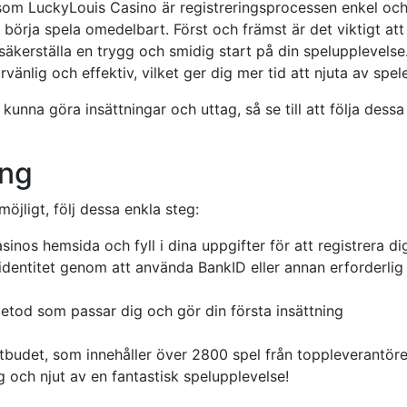
o som LuckyLouis Casino är registreringsprocessen enkel oc
l börja spela omedelbart. Först och främst är det viktigt att
 säkerställa en trygg och smidig start på din spelupplevelse
änlig och effektiv, vilket ger dig mer tid att njuta av spel
kunna göra insättningar och uttag, så se till att följa dessa
ång
öjligt, följ dessa enkla steg:
nos hemsida och fyll i dina uppgifter för att registrera di
identitet genom att använda BankID eller annan erforderlig
etod som passar dig och gör din första insättning
tbudet, som innehåller över 2800 spel från toppleverantöre
ng och njut av en fantastisk spelupplevelse!