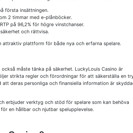
å första insättningen.
som 2 timmar med e-plånböcker.
RTP på 96,2% för högre vinstchanser.
 säkerhet och rättvisa.
n attraktiv plattform för både nya och erfarna spelare.
du också måste tänka på säkerhet. LuckyLouis Casino är
följer strikta regler och förordningar för att säkerställa en t
 att deras personliga och finansiella information är skydd
 och erbjuder verktyg och stöd för spelare som kan behöva
för en hållbar och njutbar spelupplevelse.