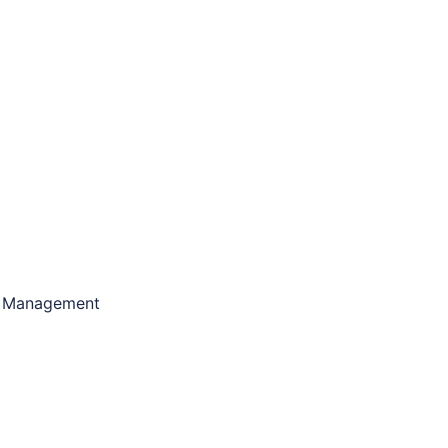
e Management