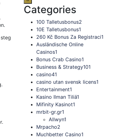
h
Categories
.
100 Talletusbonus
2
en.
10E Talletusbonus
1
260 Kč Bonus Za Registraci
1
 steg
Ausländische Online
Casinos
1
Bonus Crab Casino
1
Business & Strategy
101
casino
41
casino utan svensk licens
1
g.
Entertainment
1
Kasino Ilman Tiliä
1
Mifinity Kasinot
1
mrbit-gr.gr
1
Allwyn
1
r.
Mrpacho
2
Muchbetter Casino
1