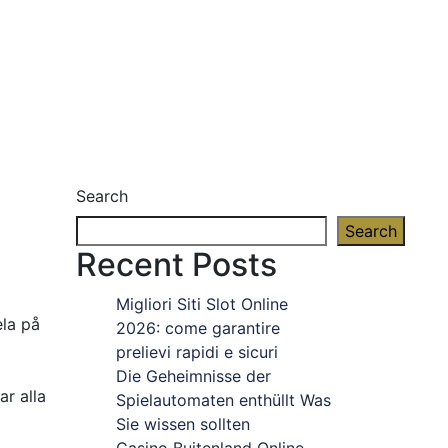
Search
Search
Recent Posts
Migliori Siti Slot Online
ela på
2026: come garantire
prelievi rapidi e sicuri
Die Geheimnisse der
r alla
Spielautomaten enthüllt Was
Sie wissen sollten
Casino Buitenland Online