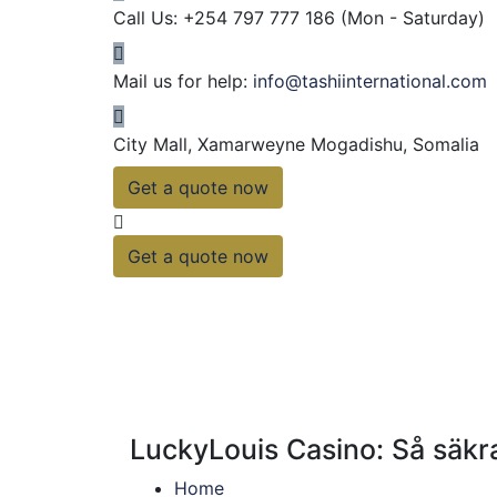
Call Us: +254 797 777 186
(Mon - Saturday)
Mail us for help:
info@tashiinternational.com
City Mall, Xamarweyne
Mogadishu, Somalia
Get a quote now
Get a quote now
LuckyLouis Casino: Så säkra
Home