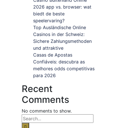
2026 app vs. browser: wat
biedt de beste
speelervaring?
Top Ausländische Online
Casinos in der Schweiz:
Sichere Zahlungsmethoden
und attraktive
Casas de Apostas
Confiáveis: descubra as
melhores odds competitivas
para 2026
Recent
Comments
No comments to show.