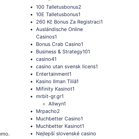
100 Talletusbonus
2
10E Talletusbonus
1
260 Kč Bonus Za Registraci
1
Ausländische Online
Casinos
1
Bonus Crab Casino
1
Business & Strategy
101
casino
41
casino utan svensk licens
1
Entertainment
1
Kasino Ilman Tiliä
1
Mifinity Kasinot
1
mrbit-gr.gr
1
Allwyn
1
Mrpacho
2
Muchbetter Casino
1
Muchbetter Kasinot
1
Nejlepší slovenské casino
emo.