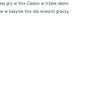
wej gry w Vox Casino w trybie demo
ów w kasynie Vox dla nowych graczy