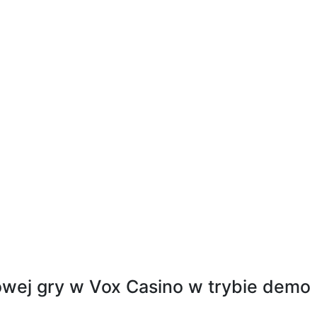
owej gry w Vox Casino w trybie demo