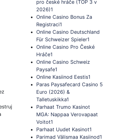
pro české hráče (TOP 3 v
2026)
1
Online Casino Bonus Za
Registraci
1
Online Casino Deutschland
Für Schweizer Spieler
1
Online Casino Pro České
Hráče
1
Online Casino Schweiz
Paysafe
1
Online Kasiinod Eestis
1
Paras Paysafecard Casino 5
ez
Euro (2026) &
Talletuskikka
1
struj
Parhaat Trumo Kasinot
a
MGA: Nappaa Verovapaat
Voitot
1
Parhaat Uudet Kasinot
1
Parimad Välismaa Kasiinod
1