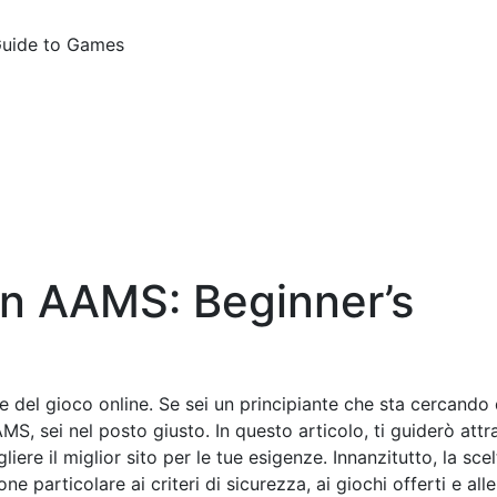
Guide to Games
on AAMS: Beginner’s
e del gioco online. Se sei un principiante che sta cercando 
S, sei nel posto giusto. In questo articolo, ti guiderò att
liere il miglior sito per le tue esigenze. Innanzitutto, la scel
 particolare ai criteri di sicurezza, ai giochi offerti e alle