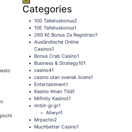
Categories
100 Talletusbonus
2
10E Talletusbonus
1
260 Kč Bonus Za Registraci
1
Ausländische Online
Casinos
1
Bonus Crab Casino
1
Business & Strategy
101
casino
41
uesto
casino utan svensk licens
1
Entertainment
1
Kasino Ilman Tiliä
1
Mifinity Kasinot
1
to
mrbit-gr.gr
1
Allwyn
1
giochi
Mrpacho
2
Muchbetter Casino
1