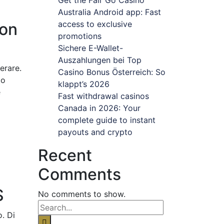
Australia Android app: Fast
access to exclusive
Non
promotions
Sichere E-Wallet-
Auszahlungen bei Top
erare.
Casino Bonus Österreich: So
to
klappt’s 2026
e
Fast withdrawal casinos
Canada in 2026: Your
complete guide to instant
payouts and crypto
Recent
Comments
S
No comments to show.
o. Di