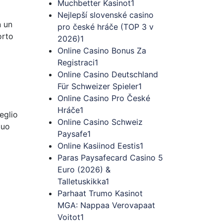
Muchbetter Kasinot
1
Nejlepší slovenské casino
n un
pro české hráče (TOP 3 v
orto
2026)
1
Online Casino Bonus Za
Registraci
1
Online Casino Deutschland
Für Schweizer Spieler
1
Online Casino Pro České
Hráče
1
eglio
Online Casino Schweiz
tuo
Paysafe
1
Online Kasiinod Eestis
1
Paras Paysafecard Casino 5
Euro (2026) &
Talletuskikka
1
Parhaat Trumo Kasinot
MGA: Nappaa Verovapaat
Voitot
1