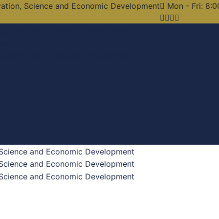
vation, Science and Economic Development
Mon - Fri: 8: