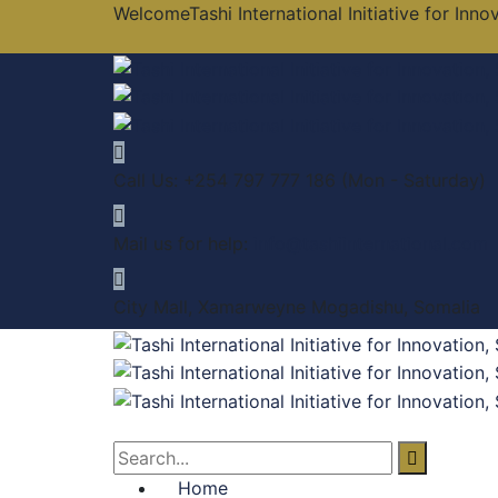
WelcomeTashi International Initiative
for Inno
Call Us: +254 797 777 186
(Mon - Saturday)
Mail us for help:
info@tashiinternational.com
City Mall, Xamarweyne
Mogadishu, Somalia
Home