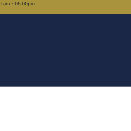
00 am - 05.00pm