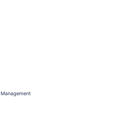
e Management