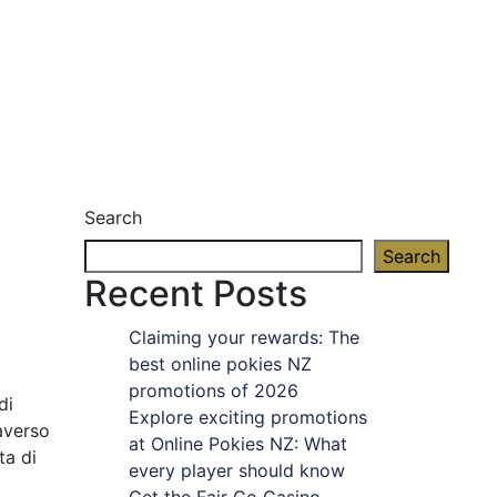
Search
Search
Recent Posts
Claiming your rewards: The
best online pokies NZ
promotions of 2026
di
Explore exciting promotions
raverso
at Online Pokies NZ: What
ta di
every player should know
Get the Fair Go Casino