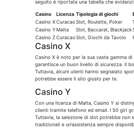
seguito è riportata una tabella che evidenzia 
Casino
Licenza
Tipologia di giochi
Casino X
Curacao
Slot, Roulette, Poker
Casino Y
Malta
Slot, Baccarat, Blackjack
Casino Z
Curacao
Slot, Giochi da Tavolo
Casino X
Casino X è noto per la sua vasta gamma di 
garantisce un buon livello di sicurezza. Il 
Tuttavia, alcuni utenti hanno segnalato spor
potrebbe essere il sito giusto per te.
Casino Y
Con una licenza di Malta, Casino Y si distin
clienti tramite telefono ed email. I 50 giri gr
Tuttavia, la selezione di slot potrebbe non 
tradizionali e un’assistenza sempre disponi