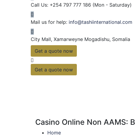
Call Us: +254 797 777 186
(Mon - Saturday)
Mail us for help:
info@tashiinternational.com
City Mall, Xamarweyne
Mogadishu, Somalia
Get a quote now
Get a quote now
Casino Online Non AAMS: B
Home