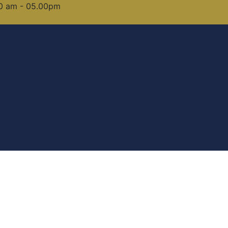
00 am - 05.00pm