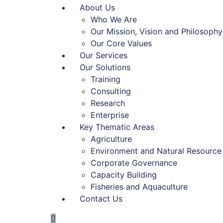
About Us
Who We Are
Our Mission, Vision and Philosophy
Our Core Values
Our Services
Our Solutions
Training
Consulting
Research
Enterprise
Key Thematic Areas
Agriculture
Environment and Natural Resourc
Corporate Governance
Capacity Building
Fisheries and Aquaculture
Contact Us