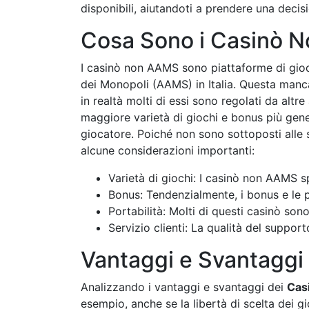
disponibili, aiutandoti a prendere una decis
Cosa Sono i Casinò 
I casinò non AAMS sono piattaforme di gio
dei Monopoli (AAMS) in Italia. Questa manca
in realtà molti di essi sono regolati da altr
maggiore varietà di giochi e bonus più gener
giocatore. Poiché non sono sottoposti alle
alcune considerazioni importanti:
Varietà di giochi: I casinò non AAMS s
Bonus: Tendenzialmente, i bonus e le p
Portabilità: Molti di questi casinò sono
Servizio clienti: La qualità del support
Vantaggi e Svantagg
Analizzando i vantaggi e svantaggi dei
Cas
esempio, anche se la libertà di scelta dei g