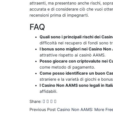
attraenti, ma presentano anche rischi, soprat
accurata e di considerare ciò che vuoi otten
recensioni prima di impegnarti.
FAQ
Quali sono i principali rischi dei Ca
difficoltà nel recupero di fondi sono tra
I bonus sono migliori nei Casino No
attrattive rispetto ai casinò AAMS.
Posso giocare con criptovalute nei
come metodo di pagamento.
Come posso identificare un buon C
straniere e la varietà di giochi e bonus 
I Casino Non AAMS sono legali in Itali
affidabili.
Share:
Previous Post
Casino Non AAMS: More Free