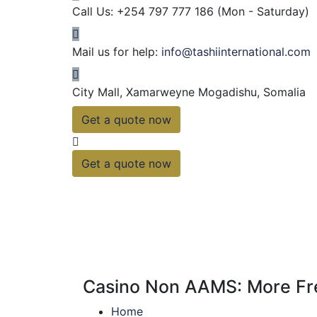
Call Us: +254 797 777 186
(Mon - Saturday)
Mail us for help:
info@tashiinternational.com
City Mall, Xamarweyne
Mogadishu, Somalia
Get a quote now
Get a quote now
Casino Non AAMS: More Fre
Home