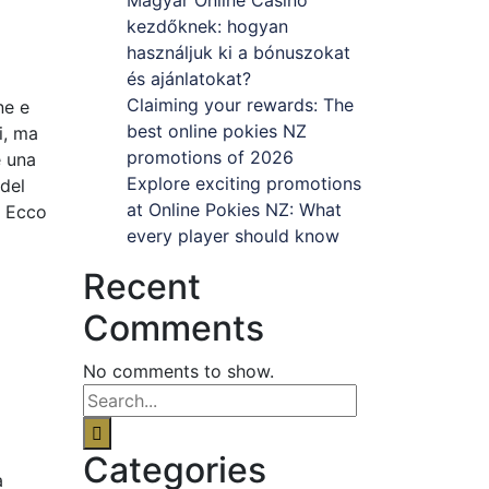
kezdőknek: hogyan
használjuk ki a bónuszokat
és ajánlatokat?
Claiming your rewards: The
ne e
best online pokies NZ
i, ma
promotions of 2026
e una
Explore exciting promotions
 del
at Online Pokies NZ: What
. Ecco
every player should know
Recent
Comments
No comments to show.
Categories
a