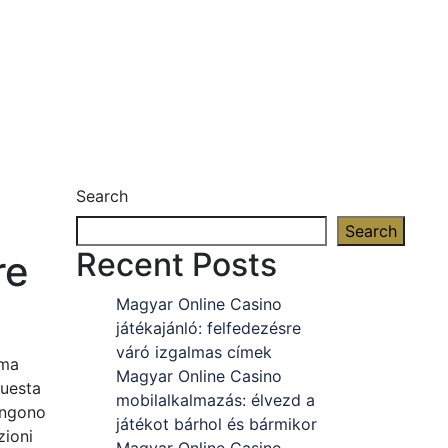
Search
Search
Recent Posts
re
Magyar Online Casino
játékajánló: felfedezésre
váró izgalmas címek
ema
Magyar Online Casino
questa
mobilalkalmazás: élvezd a
engono
játékot bárhol és bármikor
zioni
Magyar Online Casino