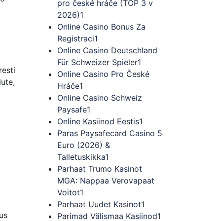
pro české hráče (TOP 3 v
2026)
1
Online Casino Bonus Za
Registraci
1
Online Casino Deutschland
Für Schweizer Spieler
1
resti
Online Casino Pro České
lute,
Hráče
1
Online Casino Schweiz
Paysafe
1
Online Kasiinod Eestis
1
Paras Paysafecard Casino 5
Euro (2026) &
Talletuskikka
1
Parhaat Trumo Kasinot
MGA: Nappaa Verovapaat
Voitot
1
Parhaat Uudet Kasinot
1
nus
Parimad Välismaa Kasiinod
1