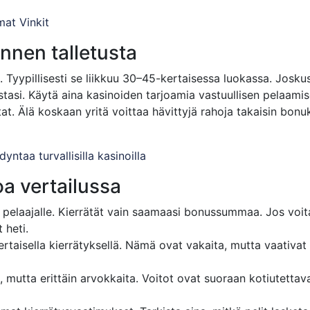
mat Vinkit
nnen talletusta
 Tyypillisesti se liikkuu 30–45-kertaisessa luokassa. Josku
stasi. Käytä aina kasinoiden tarjoamia vastuullisen pelaami
tat. Älä koskaan yritä voittaa hävittyjä rahoja takaisin bon
yntaa turvallisilla kasinoilla
oa vertailussa
 pelaajalle. Kierrätät vain saamaasi bonussummaa. Jos voit
 heti.
rtaisella kierrätyksellä. Nämä ovat vakaita, mutta vaativat
 mutta erittäin arvokkaita. Voitot ovat suoraan kotiutettav