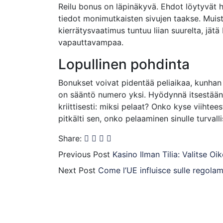
Reilu bonus on läpinäkyvä. Ehdot löytyvät hel
tiedot monimutkaisten sivujen taakse. Muist
kierrätysvaatimus tuntuu liian suurelta, jät
vapauttavampaa.
Lopullinen pohdinta
Bonukset voivat pidentää peliaikaa, kunhan kä
on sääntö numero yksi. Hyödynnä itsestään p
kriittisesti: miksi pelaat? Onko kyse viihtee
pitkälti sen, onko pelaaminen sinulle turvallis
Share:
Previous Post
Kasino Ilman Tilia: Valitse Oi
Next Post
Come l’UE influisce sulle regola