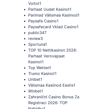
Voitot
1
Parhaat Uudet Kasinot
1
Parimad Välismaa Kasiinod
1
Paysafe Casino
1
Paysafecard Vklad Casino
1
public
347
review
3
Sportuna
1
TOP 10 Nettikasinot 2026:
Parhaat Verovapaat
Kasinot
1
Top Wetten
1
Trumo Kasinot
1
Unibet
1
Välismaa Kasiinod Eestis
1
Winbet
1
Zahraniční Casino Bonus Za
Registraci 2026: TOP
Nabídky
1