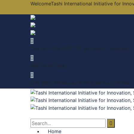
WelcomeTashi International Initiative
for Inno
Call Us: +254 797 777 186
(Mon - Saturday)
Mail us for help:
info@tashiinternational.com
City Mall, Xamarweyne
Mogadishu, Somalia
Home