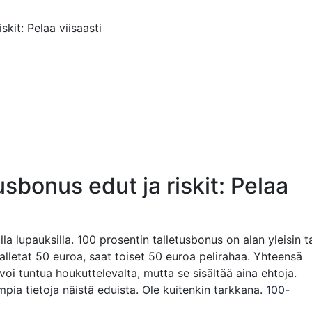
kit: Pelaa viisaasti
sbonus edut ja riskit: Pelaa
la lupauksilla. 100 prosentin talletusbonus on alan yleisin 
 talletat 50 euroa, saat toiset 50 euroa pelirahaa. Yhteensä
i tuntua houkuttelevalta, mutta se sisältää aina ehtoja.
mpia tietoja näistä eduista. Ole kuitenkin tarkkana.
100-