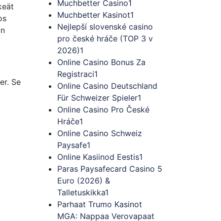
Muchbetter Casino
1
keät
Muchbetter Kasinot
1
os
Nejlepší slovenské casino
in
pro české hráče (TOP 3 v
2026)
1
Online Casino Bonus Za
Registraci
1
er. Se
Online Casino Deutschland
Für Schweizer Spieler
1
Online Casino Pro České
Hráče
1
Online Casino Schweiz
Paysafe
1
Online Kasiinod Eestis
1
Paras Paysafecard Casino 5
Euro (2026) &
Talletuskikka
1
Parhaat Trumo Kasinot
MGA: Nappaa Verovapaat