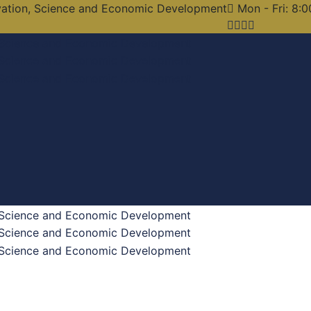
vation, Science and Economic Development
Mon - Fri: 8: