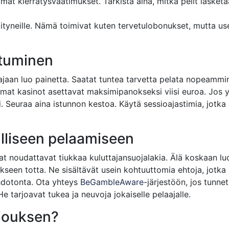
t kierrätysvaatimukset. Tarkista aina, mitkä pelit lasket
röityneille. Nämä toimivat kuten tervetulobonukset, mutta us
utuminen
ajaan luo painetta. Saatat tuntea tarvetta pelata nopeammin
mmat kasinot asettavat maksimipanokseksi viisi euroa. Jos yl
. Seuraa aina istunnon kestoa. Käytä sessioajastimia, jotka
alliseen pelaamiseen
ijat noudattavat tiukkaa kuluttajansuojalakia. Älä koskaan lu
lakseen totta. Ne sisältävät usein kohtuuttomia ehtoja, jotka
hdotonta. Ota yhteys
BeGambleAware
-järjestöön, jos tunnet
 tarjoavat tukea ja neuvoja jokaiselle pelaajalle.
rjouksen?