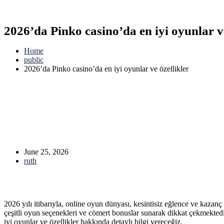
2026’da Pinko casino’da en iyi oyunlar ve
Home
public
2026’da Pinko casino’da en iyi oyunlar ve özellikler
June 25, 2026
ruth
2026 yılı itibarıyla, online oyun dünyası, kesintisiz eğlence ve kazanç
çeşitli oyun seçenekleri ve cömert bonuslar sunarak dikkat çekmektedir
iyi oyunlar ve özellikler hakkında detaylı bilgi vereceğiz.