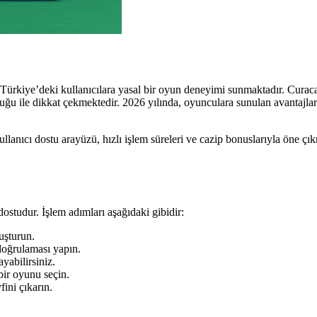
Türkiye’deki kullanıcılara yasal bir oyun deneyimi sunmaktadır. Curacao
ğu ile dikkat çekmektedir. 2026 yılında, oyunculara sunulan avantajları
lanıcı dostu arayüzü, hızlı işlem süreleri ve cazip bonuslarıyla öne çı
studur. İşlem adımları aşağıdaki gibidir:
uşturun.
doğrulaması yapın.
abilirsiniz.
bir oyunu seçin.
ini çıkarın.