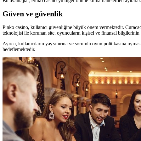
Bu avantajlar, Pinko casino’yu diğer online kumarhanelerden ayırarak 
Güven ve güvenlik
Pinko casino, kullanıcı güvenliğine büyük önem vermektedir. Curacao e
teknolojisi ile korunan site, oyuncuların kişisel ve finansal bilgileri
Ayrıca, kullanıcıların yaş sınırına ve sorumlu oyun politikasına uyması
hedeflemektedir.