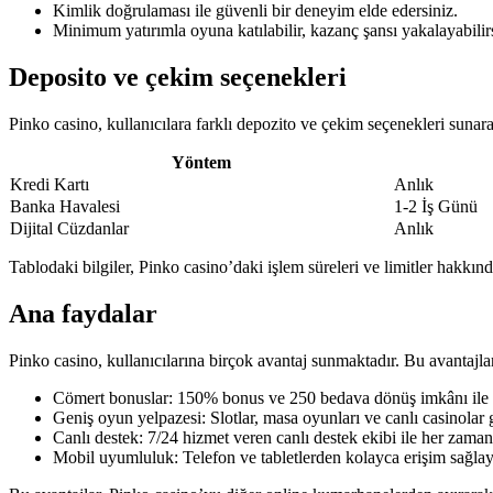
Kimlik doğrulaması ile güvenli bir deneyim elde edersiniz.
Minimum yatırımla oyuna katılabilir, kazanç şansı yakalayabilirs
Deposito ve çekim seçenekleri
Pinko casino, kullanıcılara farklı depozito ve çekim seçenekleri sunarak
Yöntem
Kredi Kartı
Anlık
Banka Havalesi
1-2 İş Günü
Dijital Cüzdanlar
Anlık
Tablodaki bilgiler, Pinko casino’daki işlem süreleri ve limitler hakkında
Ana faydalar
Pinko casino, kullanıcılarına birçok avantaj sunmaktadır. Bu avantajlar
Cömert bonuslar: 150% bonus ve 250 bedava dönüş imkânı ile ka
Geniş oyun yelpazesi: Slotlar, masa oyunları ve canlı casinolar
Canlı destek: 7/24 hizmet veren canlı destek ekibi ile her zaman 
Mobil uyumluluk: Telefon ve tabletlerden kolayca erişim sağlaya