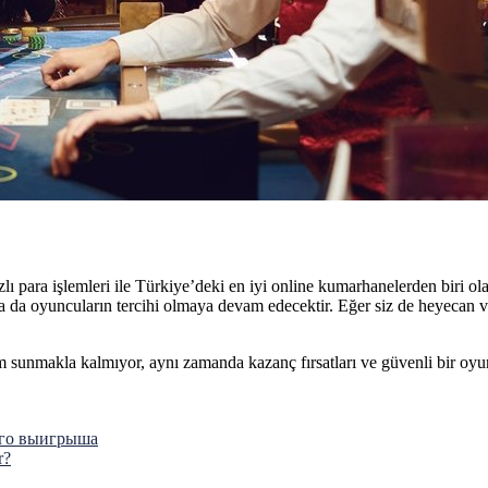
ı para işlemleri ile Türkiye’deki en iyi online kumarhanelerden biri ola
a da oyuncuların tercihi olmaya devam edecektir. Eğer siz de heyecan 
m sunmakla kalmıyor, aynı zamanda kazanç fırsatları ve güvenli bir oyu
ого выигрыша
r?