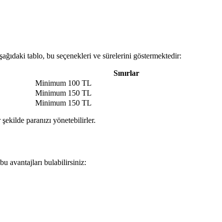
Aşağıdaki tablo, bu seçenekleri ve sürelerini göstermektedir:
Sınırlar
Minimum 100 TL
Minimum 150 TL
Minimum 150 TL
 şekilde paranızı yönetebilirler.
u avantajları bulabilirsiniz: